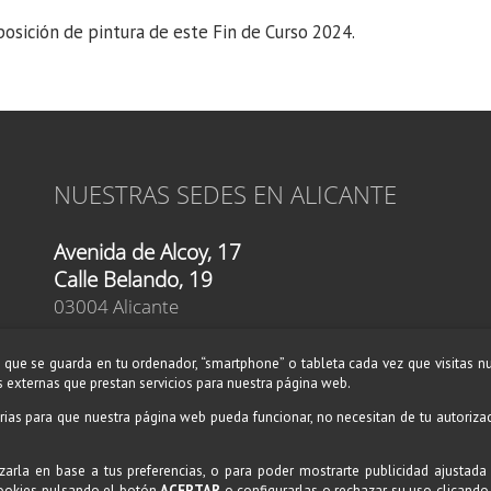
posición de pintura de este Fin de Curso 2024.
NUESTRAS SEDES EN ALICANTE
Avenida de Alcoy, 17
Calle Belando, 19
03004 Alicante
Teléfono:
619 46 76 52
que se guarda en tu ordenador, “smartphone” o tableta cada vez que visitas n
Teléfono:
609 87 80 89
 externas que prestan servicios para nuestra página web.
E-mail:
alicante@amadeusescuelademusica.es
rias para que nuestra página web pueda funcionar, no necesitan de tu autoriza
zarla en base a tus preferencias, o para poder mostrarte publicidad ajustada
cookies pulsando el botón
ACEPTAR
o configurarlas o rechazar su uso clicando