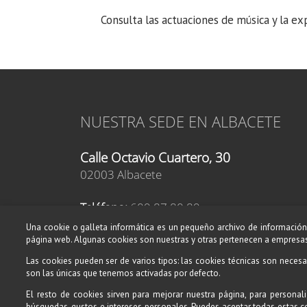
Consulta las actuaciones de música y la ex
NUESTRA SEDE EN ALBACETE
Calle Octavio Cuartero, 30
02003 Albacete
Teléfono:
609 87 80 89
Teléfono:
619 46 76 52
Una cookie o galleta informática es un pequeño archivo de información 
E-mail:
página web. Algunas cookies son nuestras y otras pertenecen a empresas
albacete@amadeusescuelademusica.es
Las cookies pueden ser de varios tipos: las cookies técnicas son necesa
son las únicas que tenemos activadas por defecto.
El resto de cookies sirven para mejorar nuestra página, para personali
búsquedas, gustos e intereses personales. Puedes aceptar todas estas 