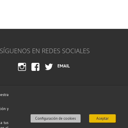
SÍGUENOS EN REDES SOCIALES
EMAIL
INST
FACE
TWI
AGR
BOO
TTE
AM
K
R
uestra
ción y
Configuración de cookies
Aceptar
 a tus
 en el