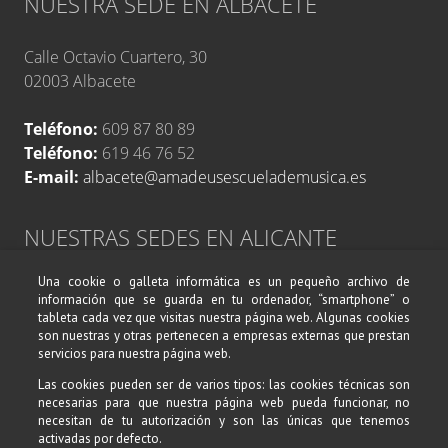
NUESTRA SEDE EN ALBACETE
Calle Octavio Cuartero, 30
02003 Albacete
Teléfono:
609 87 80 89
Teléfono:
619 46 76 52
E-mail:
albacete@amadeusescuelademusica.es
NUESTRAS SEDES EN ALICANTE
Una cookie o galleta informática es un pequeño archivo de
Avenida de Alcoy, 17
información que se guarda en tu ordenador, “smartphone” o
Calle Belando, 19
tableta cada vez que visitas nuestra página web. Algunas cookies
03004 Alicante
son nuestras y otras pertenecen a empresas externas que prestan
servicios para nuestra página web.
Teléfono:
619 46 76 52
Las cookies pueden ser de varios tipos: las cookies técnicas son
necesarias para que nuestra página web pueda funcionar, no
Teléfono:
609 87 80 89
necesitan de tu autorización y son las únicas que tenemos
E-mail:
alicante@amadeusescuelademusica.es
activadas por defecto.