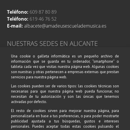
Teléfono:
609 87 80 89
Teléfono:
619 46 76 52
E-mail:
albacete@amadeusescuelademusica.es
NUESTRAS SEDES EN ALICANTE
Una cookie o galleta informática es un pequeño archivo de
Avenida de Alcoy, 17
información que se guarda en tu ordenador, “smartphone” o
Calle Belando, 19
tableta cada vez que visitas nuestra página web. Algunas cookies
son nuestras y otras pertenecen a empresas externas que prestan
03004 Alicante
servicios para nuestra página web.
Teléfono:
619 46 76 52
Las cookies pueden ser de varios tipos: las cookies técnicas son
necesarias para que nuestra página web pueda funcionar, no
Teléfono:
609 87 80 89
necesitan de tu autorización y son las únicas que tenemos
E-mail:
alicante@amadeusescuelademusica.es
activadas por defecto.
El resto de cookies sirven para mejorar nuestra página, para
personalizarla en base a tus preferencias, o para poder mostrarte
SÍGUENOS EN REDES SOCIALES
publicidad ajustada a tus búsquedas, gustos e intereses
personales. Puedes aceptar todas estas cookies pulsando el