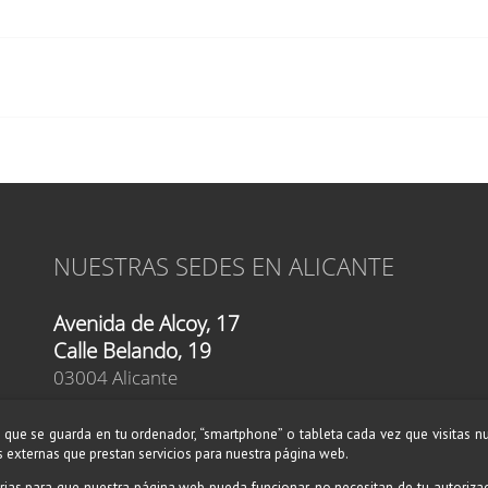
NUESTRAS SEDES EN ALICANTE
Avenida de Alcoy, 17
Calle Belando, 19
03004 Alicante
Teléfono:
619 46 76 52
que se guarda en tu ordenador, “smartphone” o tableta cada vez que visitas n
Teléfono:
609 87 80 89
 externas que prestan servicios para nuestra página web.
E-mail:
alicante@amadeusescuelademusica.es
rias para que nuestra página web pueda funcionar, no necesitan de tu autoriza