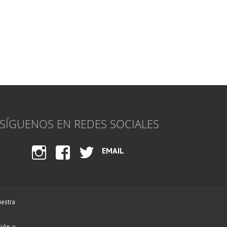
SÍGUENOS EN REDES SOCIALES
EMAIL
INST
FACE
TWI
AGR
BOO
TTE
AM
K
R
uestra
ción y