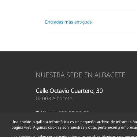
Entradas más antiguas
Ir
a
las
entradas
NUESTRA SEDE EN ALBACETE
Calle Octavio Cuartero, 30
02003 Albacete
Teléfono:
609 87 80 89
Teléfono:
619 46 76 52
Una cookie o galleta informática es un pequeño archivo de información 
E-mail:
página web. Algunas cookies son nuestras y otras pertenecen a empresas
albacete@amadeusescuelademusica.es
Las cookies pueden ser de varios tipos: las cookies técnicas son necesa