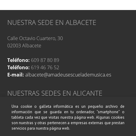
NUESTRA SEDE EN ALBACETE
Calle Octavio Cuartero, 30
02003 Albacete
Teléfono:
609 87 80 89
Teléfono:
619 46 76 52
E-mail:
albacete@amadeusescuelademusica.es
NUESTRAS SEDES EN ALICANTE
Una cookie o galleta informática es un pequeño archivo de
Avenida de Alcoy, 17
información que se guarda en tu ordenador, “smartphone” o
Calle Belando, 19
tableta cada vez que visitas nuestra página web. Algunas cookies
03004 Alicante
son nuestras y otras pertenecen a empresas externas que prestan
servicios para nuestra página web.