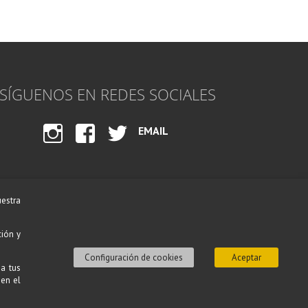
SÍGUENOS EN REDES SOCIALES
EMAIL
INST
FACE
TWI
AGR
BOO
TTE
AM
K
R
uestra
ción y
Configuración de cookies
Aceptar
 a tus
 en el