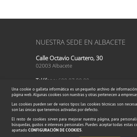
NUESTRA SEDE EN ALBACETE
Calle Octavio Cuartero, 30
02003 Albacete
Teléfono:
609 87 80 89
Teléfono:
619 46 76 52
Una cookie o galleta informática es un pequeño archivo de información 
E-mail:
página web. Algunas cookies son nuestras y otras pertenecen a empresas
albacete@amadeusescuelademusica.es
Las cookies pueden ser de varios tipos: las cookies técnicas son necesa
son las únicas que tenemos activadas por defecto.
El resto de cookies sirven para mejorar nuestra página, para personali
búsquedas, gustos e intereses personales. Puedes aceptar todas estas 
apartado
CONFIGURACIÓN DE COOKIES
.