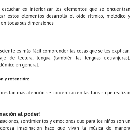
escuchar es interiorizar los elementos que se encuentra
icar estos elementos desarrolla el oído rítmico, melódico 
a en todas sus dimensiones.
sciente es más fácil comprender las cosas que se les explican
je de lectura, lengua (también las lenguas extranjeras)
démico en general.
n y retención:
prestan más atención, se concentran en las tareas que realiza
nación al poder!
nsaciones, sentimientos y emociones que para los niños son u
oderosa imaginación hace que vivan la música de maner