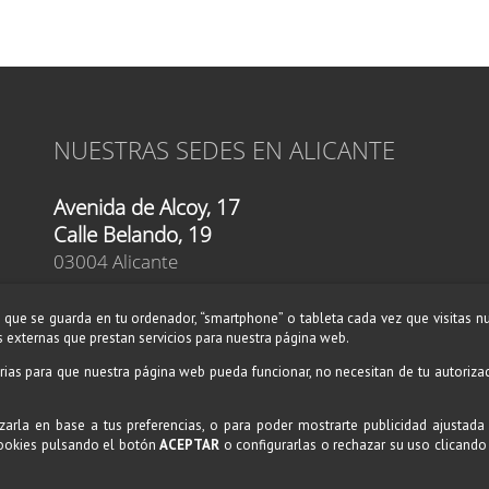
NUESTRAS SEDES EN ALICANTE
Avenida de Alcoy, 17
Calle Belando, 19
03004 Alicante
Teléfono:
619 46 76 52
que se guarda en tu ordenador, “smartphone” o tableta cada vez que visitas n
Teléfono:
609 87 80 89
 externas que prestan servicios para nuestra página web.
E-mail:
alicante@amadeusescuelademusica.es
rias para que nuestra página web pueda funcionar, no necesitan de tu autoriza
zarla en base a tus preferencias, o para poder mostrarte publicidad ajustada
cookies pulsando el botón
ACEPTAR
o configurarlas o rechazar su uso clicando